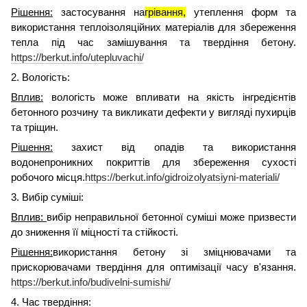
Рішення:
застосування на
грівання,
утеплення форм та
використання теплоізоляційних матеріалів для збереження
тепла під час замішування та твердіння бетону.
https://berkut.info/utepluvachi/
2. Вологість:
Вплив:
вологість може впливати на якість інгредієнтів
бетонного розчину та викликати дефекти у вигляді пухирців
та тріщин.
Рішення:
захист від опадів та використання
водонепроникних покриттів для збереження сухості
робочого місця.
https://berkut.info/gidroizolyatsiyni-materiali/
3. Вибір суміші:
Вплив:
вибір неправильної бетонної суміші може призвести
до зниження її міцності та стійкості.
Рішення:
використання бетону зі зміцнювачами та
прискорювачами твердіння для оптимізації часу в'язання.
https://berkut.info/budivelni-sumishi/
4. Час твердіння: