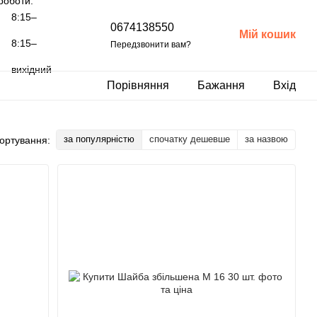
роботи:
8:15–
0674138550
Мій кошик
8:15–
Передзвонити вам?
вихідний
Порівняння
Бажання
Вхід
за популярністю
спочатку дешевше
за назвою
ортування: