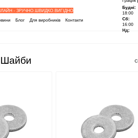
Графік 
Будні:
НЛАЙН - ЗРУЧНО.ШВИДКО.ВИГІДНО
18:00
Сб:
овини
Блог
Для виробників
Контакти
16:00
івельні об'єкти
Дилерам
Нд:
ослуги
Відгуки про магазин
 Шайби
С