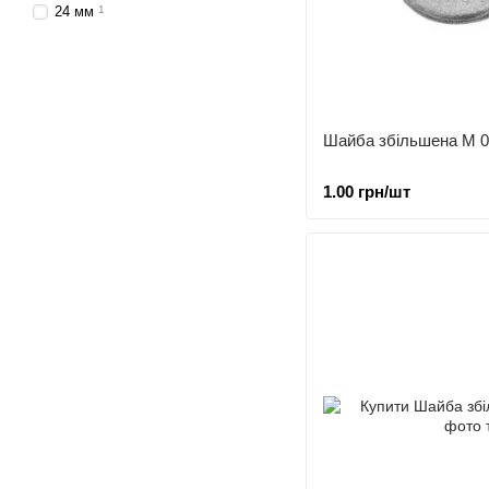
24 мм
1
Шайба збільшена М 0
1.00 грн/шт