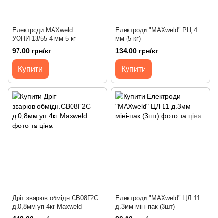
Електроди MAXweld
Електроди "MAXweld" РЦ 4
УОНИ-13/55 4 мм 5 кг
мм (5 кг)
97.00 грн/кг
134.00 грн/кг
Купити
Купити
Дріт зварюв.обмідн.СВ08Г2С
Електроди "MAXweld" ЦЛ 11
д.0,8мм уп 4кг Maxweld
д.3мм міні-пак (3шт)