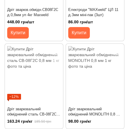
Дріт зварюв.обмідн.СВ08Г2С
Електроди "MAXweld" ЦЛ 11
д.0,8мм уп 4кг Maxweld
д.3мм міні-пак (3шт)
448.00 грн/шт
86.00 грн/шт
Купити
Купити
−12%
Дріт зварювальний
Дріт зварювальний
обміднений сталь СВ-08Г2С
обміднений MONOLITH 0,8 мм
0,8 мм 1 кг
1 кг
163.24 грн/кг
98.00 грн/кг
185.50 грн