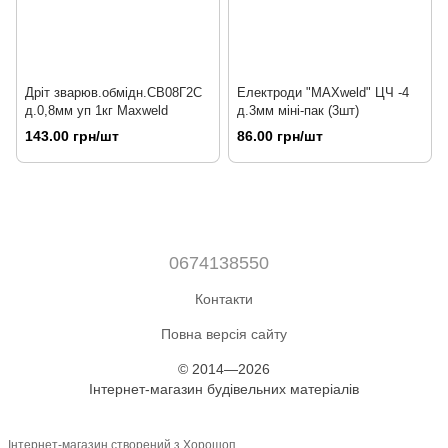
Дріт зварюв.обмідн.СВ08Г2С
Електроди "MAXweld" ЦЧ -4
д.0,8мм уп 1кг Maxweld
д.3мм міні-пак (3шт)
143.00 грн/шт
86.00 грн/шт
0674138550
Контакти
Повна версія сайту
© 2014—2026
Інтернет-магазин будівельних матеріалів
Інтернет-магазин створений з Хорошоп