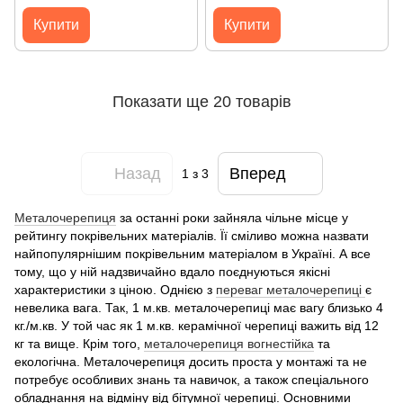
матова)
матова)
Купити
Купити
Показати ще 20 товарів
Назад
Вперед
1
з 3
Металочерепиця
за останні роки зайняла чільне місце у
рейтингу покрівельних матеріалів. Її сміливо можна назвати
найпопулярнішим покрівельним матеріалом в Україні. А все
тому, що у ній надзвичайно вдало поєднуються якісні
характеристики з ціною. Однією з
переваг металочерепиці
є
невелика вага. Так, 1 м.кв. металочерепиці має вагу близько 4
кг./м.кв. У той час як 1 м.кв. керамічної черепиці важить від 12
кг та вище. Крім того,
металочерепиця вогнестійка
та
екологічна. Металочерепиця досить проста у монтажі та не
потребує особливих знань та навичок, а також спеціального
обладнання на відміну від бітумної черепиці. Основними