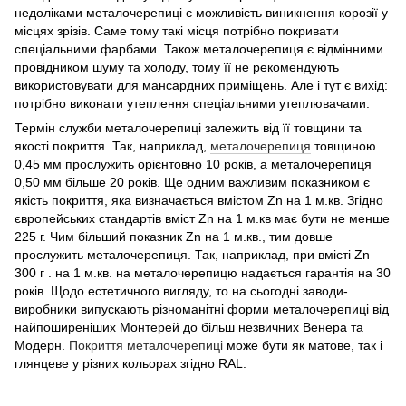
недоліками металочерепиці є можливість виникнення корозії у
місцях зрізів. Саме тому такі місця потрібно покривати
спеціальними фарбами. Також металочерепиця є відмінними
провідником шуму та холоду, тому її не рекомендують
використовувати для мансардних приміщень. Але і тут є вихід:
потрібно виконати утеплення спеціальними утеплювачами.
Термін служби металочерепиці залежить від її товщини та
якості покриття. Так, наприклад,
металочерепиця
товщиною
0,45 мм прослужить орієнтовно 10 років, а металочерепиця
0,50 мм більше 20 років. Ще одним важливим показником є
якість покриття, яка визначається вмістом Zn на 1 м.кв. Згідно
європейських стандартів вміст Zn на 1 м.кв має бути не менше
225 г. Чим більший показник Zn на 1 м.кв., тим довше
прослужить металочерепиця. Так, наприклад, при вмісті Zn
300 г . на 1 м.кв. на металочерепицю надається гарантія на 30
років. Щодо естетичного вигляду, то на сьогодні заводи-
виробники випускають різноманітні форми металочерепиці від
найпоширеніших Монтерей до більш незвичних Венера та
Модерн.
Покриття металочерепиці
може бути як матове, так і
глянцеве у різних кольорах згідно RAL.