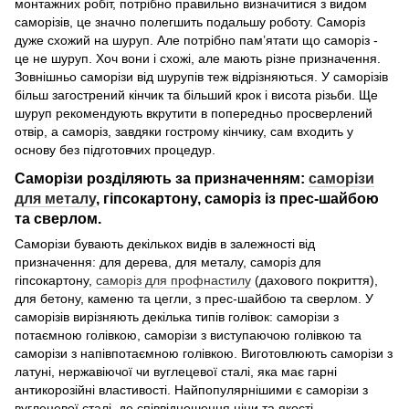
монтажних робіт, потрібно правильно визначитися з видом
саморізів, це значно полегшить подальшу роботу. Саморіз
дуже схожий на шуруп. Але потрібно пам’ятати що саморіз -
це не шуруп. Хоч вони і схожі, але мають різне призначення.
Зовнішньо саморізи від шурупів теж відрізняються. У саморізів
більш загострений кінчик та більший крок і висота різьби. Ще
шуруп рекомендують вкрутити в попередньо просверлений
отвір, а саморіз, завдяки гострому кінчику, сам входить у
основу без підготовчих процедур.
Саморізи розділяють за призначенням:
саморізи
для металу
, гіпсокартону, саморіз із прес-шайбою
та сверлом.
Саморізи бувають декількох видів в залежності від
призначення: для дерева, для металу, саморіз для
гіпсокартону,
саморіз для профнастилу
(дахового покриття),
для бетону, каменю та цегли, з прес-шайбою та сверлом. У
саморізів вирізняють декілька типів голівок: саморізи з
потаємною голівкою, саморізи з виступаючою голівкою та
саморізи з напівпотаємною голівкою. Виготовлюють саморізи з
латуні, нержавіючої чи вуглецевої сталі, яка має гарні
антикорозійні властивості. Найпопулярнішими є саморізи з
вуглецевої сталі, де співвідношення ціни та якості