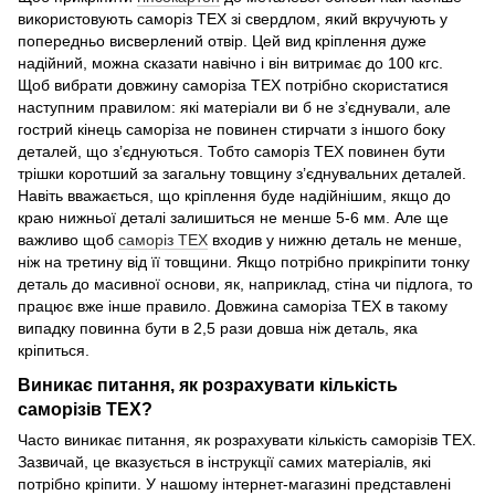
використовують саморіз ТЕХ зі свердлом, який вкручують у
попередньо висверлений отвір. Цей вид кріплення дуже
надійний, можна сказати навічно і він витримає до 100 кгс.
Щоб вибрати довжину саморіза ТЕХ потрібно скористатися
наступним правилом: які матеріали ви б не з’єднували, але
гострий кінець саморіза не повинен стирчати з іншого боку
деталей, що з’єднуються. Тобто саморіз ТЕХ повинен бути
трішки коротший за загальну товщину з’єднувальних деталей.
Навіть вважається, що кріплення буде надійнішим, якщо до
краю нижньої деталі залишиться не менше 5-6 мм. Але ще
важливо щоб
саморіз ТЕХ
входив у нижню деталь не менше,
ніж на третину від її товщини. Якщо потрібно прикріпити тонку
деталь до масивної основи, як, наприклад, стіна чи підлога, то
працює вже інше правило. Довжина саморіза ТЕХ в такому
випадку повинна бути в 2,5 рази довша ніж деталь, яка
кріпиться.
Виникає питання, як розрахувати кількість
саморізів ТЕХ?
Часто виникає питання, як розрахувати кількість саморізів ТЕХ.
Зазвичай, це вказується в інструкції самих матеріалів, які
потрібно кріпити. У нашому інтернет-магазині представлені