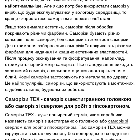
найоптимальніше. Але якщо потрібно використати саморіз у
виріб, що буде експлуатуватися у вологому середовищі, то
краще скористатися саморізом з нержавіючої сталі.
Якщо того вимагає естетика, саморізи після обробки
покривають різними фарбами. Саморізи бувають різних
кольорів: чорні саморізи, білі саморізи та золотисті саморізи.
Для отримання забарвлених саморізів їх покривають різними
фарбами для надання їм кращих естетичних властивостей.
Після процесу оксидування та фосфатування, наприклад,
отримують чорний колір саморіза. Після анодування виходить
золотистий саморіз, а кольором оцинкованого кріплення є
білий. Чорні саморізи застосовують по металу та по дереву.
Це
найпопулярніші саморізи
, що використовують в монтажних,
оздоблювальних, будівельних роботах.
Саморізи ТЕХ
- саморіз з шестигранною головкою
або саморіз зі сверлом для робіт з гіпсокартоном.
Саморізи ТЕХ - дуже поширений термін, яким виробники
називають саморіз з шестигранною головкою або
саморіз зі
сверлом для робіт з гіпсокартоном
. Такі саморізи ТЕХ можна
вкручувати в металеву основу без попереднього свердління
отвору. Часто їх використовують і для того, щоб скріпити