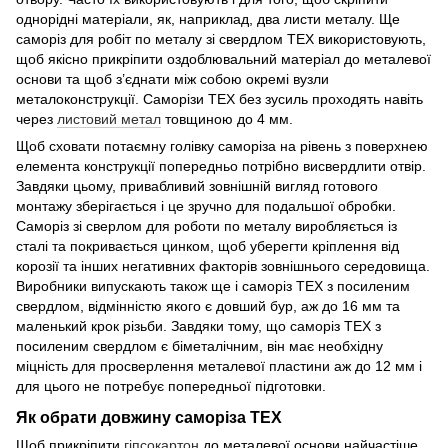
однорідні матеріали, як, наприклад, два листи металу. Ще
саморіз для робіт по металу зі свердлом ТЕХ використовують,
щоб якісно прикріпити оздоблювальний матеріал до металевої
основи та щоб з’єднати між собою окремі вузли
металоконструкції. Саморізи ТЕХ без зусиль проходять навіть
через
листовий метал
товщиною до 4 мм.
Щоб сховати потаємну голівку саморіза на рівень з поверхнею
елемента конструкції попередньо потрібно висвердлити отвір.
Завдяки цьому, привабливий зовнішній вигляд готового
монтажу зберігається і це зручно для подальшої обробки.
Саморіз зі сверлом для роботи по металу виробляється із
сталі та покривається цинком, щоб уберегти кріплення від
корозії та інших негативних факторів зовнішнього середовища.
Виробники випускають також ще і саморіз ТЕХ з посиленим
свердлом, відмінністю якого є довший бур, аж до 16 мм та
маленький крок різьби. Завдяки тому, що саморіз ТЕХ з
посиленим свердлом є біметалічним, він має необхідну
міцність для просверлення металевої пластини аж до 12 мм і
для цього не потребує попередньої підготовки.
Як обрати довжину саморіза ТЕХ
Щоб прикріпити
гіпсокартон
до металевої основи найчастіше