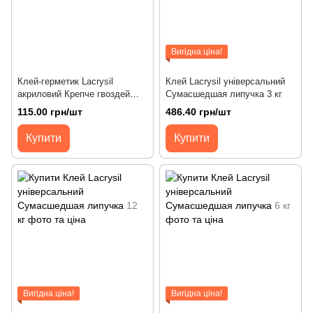
Вигідна ціна!
Клей-герметик Lacrysil
Клей Lacrysil універсальний
акриловий Крепче гвоздей
Сумасшедшая липучка 3 кг
прозорий 280 мл
115.00 грн/шт
486.40 грн/шт
Купити
Купити
Вигідна ціна!
Вигідна ціна!