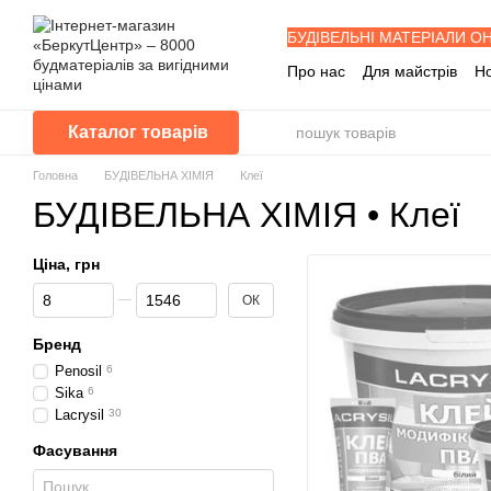
Перейти до основного контенту
БУДІВЕЛЬНІ МАТЕРІАЛИ О
Про нас
Для майстрів
Н
Знижка забудовника
Буд
Програма лояльності
П
Каталог товарів
Питання - Відповіді
Головна
БУДІВЕЛЬНА ХІМІЯ
Клеї
БУДІВЕЛЬНА ХІМІЯ • Клеї
Ціна, грн
Від Ціна, грн
До Ціна, грн
ОК
Бренд
Penosil
6
Sika
6
Lacrysil
30
Фасування