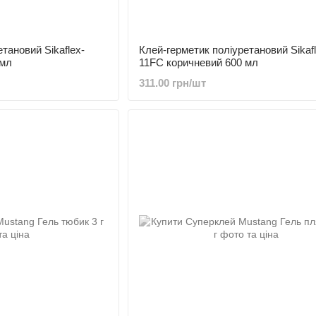
тановий Sikaflex-
Клей-герметик поліуретановий Sikafl
 мл
11FC коричневий 600 мл
311.00 грн/шт