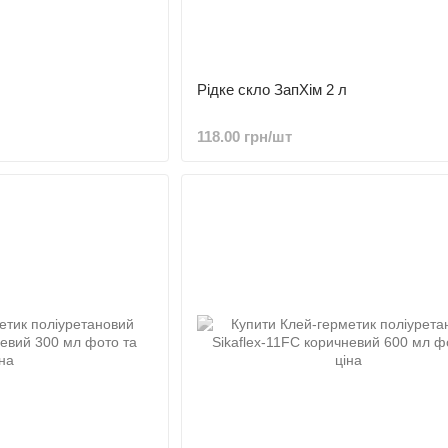
Рідке скло ЗапХім 2 л
118.00 грн/шт