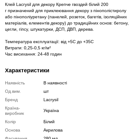
Клей Lacrysil для декору Крепче гвоздей білий 200
г призначений для приклеювання декору з пінополістиролу
або пінополіуретану (панелей, розеток, багетів, ізоляційних
матеріалів, елементів декору) до традиційних основ: бетону,
цегли, гіпсу, штукатурки, ДСП, ДВП, дерева.
Температура експлуатації: від +5С до +35С
Витрати: 0,25-0,5 кг/м²
Час висихання: 24-48 годин
Характеристики
Наявність
В наявності
Од.вим.
шт
Бренд
Lacrysil
Країна-
Україна
виробник
Колір
Білий
Основа
Акрилова
Фасування
280 мл