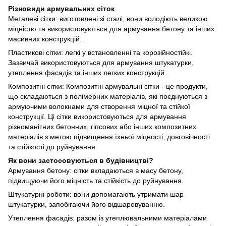
Різновиди армувальних сіток
Металеві сітки: виготовлені зі сталі, вони володіють великою
міцністю та використовуються для армування бетону та інших
масивних конструкцій.
Пластикові сітки: легкі у встановленні та корозійностійкі.
Зазвичай використовуються для армування штукатурки,
утеплення фасадів та інших легких конструкцій.
Композитні сітки: Композитні армувальні сітки - це продукти,
що складаються з полімерних матеріалів, які поєднуються з
армуючими волокнами для створення міцної та стійкої
конструкції. Ці сітки використовуються для армування
різноманітних бетонних, гіпсових або інших композитних
матеріалів з метою підвищення їхньої міцності, довговічності
та стійкості до руйнування.
Як вони застосовуються в будівництві?
Армування бетону: сітки вкладаються в масу бетону,
підвищуючи його міцність та стійкість до руйнування.
Штукатурні роботи: вони допомагають утримати шар
штукатурки, запобігаючи його відшаровуванню.
Утеплення фасадів: разом із утеплювальними матеріалами