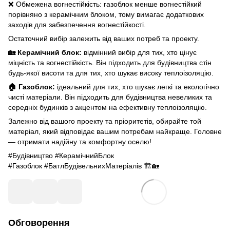
❌ Обмежена вогнестійкість: газоблок менше вогнестійкий
порівняно з керамічним блоком, тому вимагає додаткових
заходів для забезпечення вогнестійкості.
Остаточний вибір залежить від ваших потреб та проекту.
🏡 Керамічний блок:
відмінний вибір для тих, хто цінує
міцність та вогнестійкість. Він підходить для будівництва стін
будь-якої висоти та для тих, хто шукає високу теплоізоляцію.
🏠 Газоблок:
ідеальний для тих, хто шукає легкі та екологічно
чисті матеріали. Він підходить для будівництва невеликих та
середніх будинків з акцентом на ефективну теплоізоляцію.
Залежно від вашого проекту та пріоритетів, обирайте той
матеріал, який відповідає вашим потребам найкраще. Головне
— отримати надійну та комфортну оселю!
#Будівництво #КерамічнийБлок
#Газоблок #БатлБудівельнихМатеріалів 🏗️🏡
Обговорення