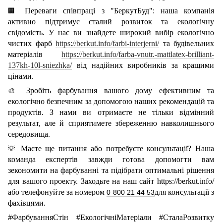
Переваги співпраці з "
БеркутБуд
":
н
аша компанія
🏢
активно підтримує сталий розвиток та екологічну
свідомість. У нас ви знайдете широкий вибір екологічно
чистих фарб
https://berkut.info/farbi-interjerni/
та будівельних
матеріалів
https://berkut.info/farba-vnutr.-mattlatex-brilliant-
137kh-10l-sniezhka/
від надійних виробників за кращими
цінами
.
Зробіть фарбування вашого дому ефективним та
🎨
екологічно безпечним за допомогою наших рекомендацій та
продуктів. З нами ви отримаєте не тільки відмінний
результат, але й сприятимете збереженню навколишнього
середовища.
Маєте ще питання або потребуєте консультації? Наша
💡
команда експертів завжди готова допомогти вам
зекономити на фарбуванні та підібрати оптимальні рішення
для вашого проекту. Заходьте на
наш
сайт
https://berkut.info/
або
телефонуйте
за номером
для консультації з
0 800 21 44 53
фахівцями.
#ФарбуванняСтін #ЕкологічніМатеріали #СталаРозвитку