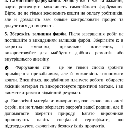
4. Самостійне фарбування
.
Я
кщо у вас є час та бажання,
варто розглянути можливість самостійного фарбування.
Вірте, це не тільки зекономить кошти на оплату робітників,
але й дозволить вам більше контролювати процес та
долучитися до творчості.
5.
Збережіть залишки фарби
.
П
ісля завершення робіт
не
поспішайте з викиданням залишків фарби. Зберігайте їх в
закритих ємностях, правильно позначених, і
використовуйте для майбутніх дрібних ремонтів або
внутрішнього дизайну.
Фарбування стін - це не тільки спосіб зробити
🏠
приміщення привабливим, але й можливість зекономити
кошти. Впевніться, що дбайливо плануєте роботи, обираєте
якісний матеріал та використовуєте практичні методи, і ви
зможете отримати відмінний результат.
Екологічні матеріали: використовуючи екологічно чисті
🌿
фарби, ви не тільки зберігаєте здоров'я вашої родини, але й
допомагаєте зберегти природу. Багато виробників
пропонують навіть спеціальні сертифікати, що
підтверджують екологічну безпеку їхніх продуктів.