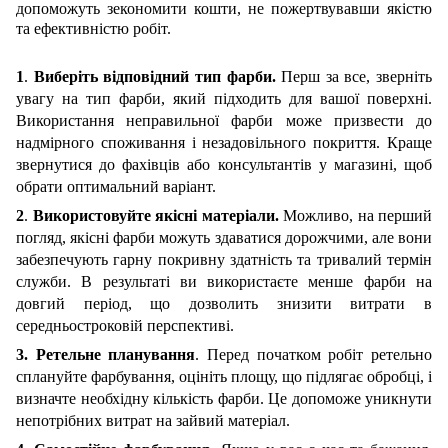
допоможуть зекономити кошти, не пожертвувавши якістю
та ефективністю робіт.
1
.
Виберіть відповідний тип фарби.
П
ерш за все, зверніть
увагу на тип фарби, який підходить для вашої поверхні.
Використання не
правильної
фарби може призвести до
надмірного споживання і незадовільного покриття. Краще
звернутися до фахівців або консультантів у магазині, щоб
обрати оптимальний варіант.
2
.
Використовуйте якісні матеріали.
М
ожливо, на перший
погляд, якісні фарби можуть здаватися дорожчими, але вони
забезпечують гарну покривну здатність та тривалий термін
служби. В результаті ви використаєте менше фарби на
довгий період, що дозволить знизити витрати в
середньостроковій перспективі.
3. Ретельне планування
.
П
еред початком робіт ретельно
сплануйте фарбування, оцініть площу, що підлягає обробці, і
визначте необхідну кількість фарби. Це допоможе уникнути
непотрібних витрат на зайвий матеріал.