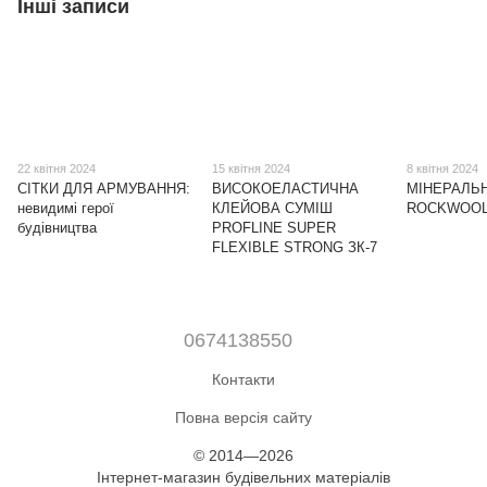
Інші записи
22 квітня 2024
15 квітня 2024
8 квітня 2024
СІТКИ ДЛЯ АРМУВАННЯ:
ВИСОКОЕЛАСТИЧНА
МІНЕРАЛЬН
невидимі герої
КЛЕЙОВА СУМІШ
ROCKWOO
будівництва
PROFLINE SUPER
FLEXIBLE STRONG ЗК-7
0674138550
Контакти
Повна версія сайту
© 2014—2026
Інтернет-магазин будівельних матеріалів