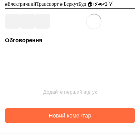
#ЕлектричнийТранспорт #
БеркутБуд
🏠🌿🚗🎨💡
Обговорення
Додайте перший відгук
Новий коментар