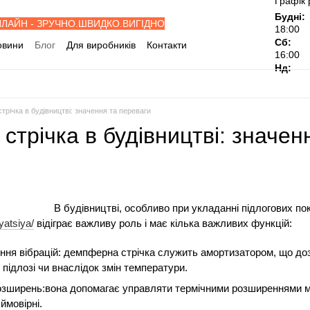
Графік 
Будні:
НЛАЙН - ЗРУЧНО.ШВИДКО.ВИГІДНО
18:00
Сб:
овини
Блог
Для виробників
Контакти
16:00
івельні об'єкти
Дилерам
Нд:
ослуги
Відгуки про магазин
річка в будівництві: значення та переваги
трічка в будівництві: значен
В будівництві, особливо при укладанні підлогових по
yatsiya/
відіграє важливу роль і має кілька важливих функцій:
ння вібрацій: демпферна стрічка служить амортизатором, що доз
 підлозі чи внаслідок змін температури.
розширень:вона допомагає управляти термічними розширеннями мат
ймовірні.