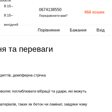
роботи:
8:15–
0674138550
Мій кошик
8:15–
Передзвонити вам?
вихідний
Порівняння
Бажання
Вхід
ня та переваги
криттів, демпферна стрічка
воляє поглиблювати вібрації та удари, які можуть
еріалів, таких як бетон чи ламінат, завдяки чому