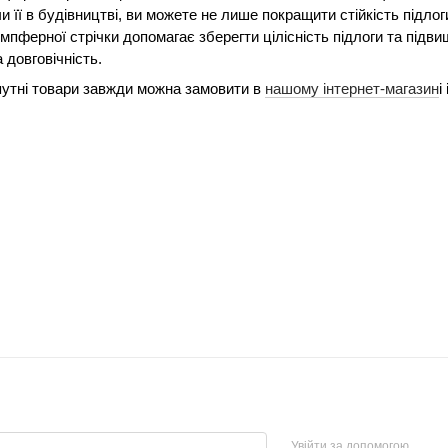
 її в будівництві, ви можете не лише покращити стійкість підлог
мпферної стрічки допомагає зберегти цілісність підлоги та підв
довговічність.
путні товари завжди можна замовити в
нашому інтернет-магазин
і
Увійти за допомогою