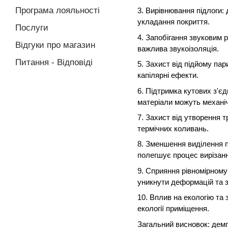
Програма лояльності
3. Вирівнювання підлоги:
укладання покриття.
Послуги
4. Запобігання звуковим 
Відгуки про магазин
важлива звукоізоляція.
Питання - Відповіді
5. Захист від підйому па
капілярні ефекти.
6. Підтримка кутових з'є
матеріали можуть механі
7. Захист від утворення т
термічних коливань.
8. Зменшення виділення п
полегшує процес вирізанн
9. Сприяння рівномірному 
уникнути деформацій та зб
10. Вплив на екологію та
екології приміщення.
Загальний висновок: демп