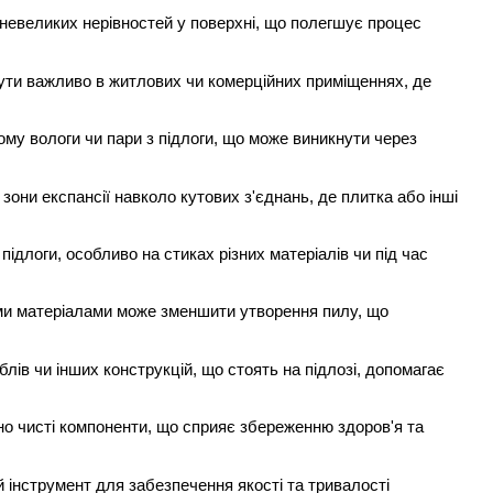
 невеликих нерівностей у поверхні, що полегшує процес
бути важливо в житлових чи комерційних приміщеннях, де
йому вологи чи пари з підлоги, що може виникнути через
они експансії навколо кутових з'єднань, де плитка або інші
підлоги, особливо на стиках різних матеріалів чи під час
ими матеріалами може зменшити утворення пилу, що
блів чи інших конструкцій, що стоять на підлозі, допомагає
чно чисті компоненти, що сприяє збереженню здоров'я та
 інструмент для забезпечення якості та тривалості