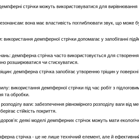
 демпферні стрічки можуть використовуватися для вирівнювання
резонансам: вона має властивість поглиблювати звук, що може 
ри: використання демпферної стрічки допомагає у запобіганні під
днань: демпферна стрічка часто використовується для створення з
чно розширюватися чи стискуватися.
ріщин: демпферна стрічка запобігає утворенню тріщин у поверхні 
илу: використання демпферної стрічки під час робіт з підлогов
я та обробки.
розподілу ваги: забезпечення рівномірного розподілу ваги від ме
ерігає стійкість покриття.
 здоров'я: деякі моделі демпферних стрічок можуть мати екологі
ферна стрічка - це не лише технічний елемент, але й ефективний