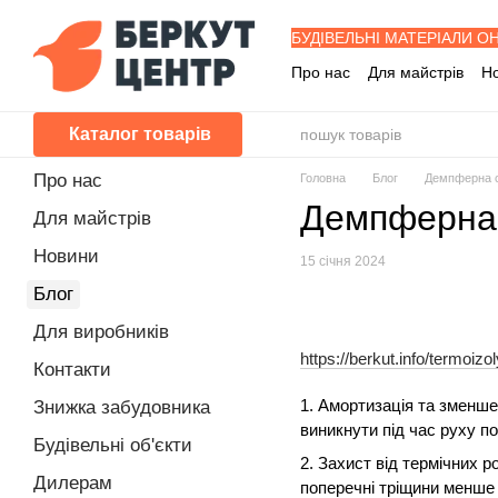
Перейти до основного контенту
БУДІВЕЛЬНІ МАТЕРІАЛИ О
Про нас
Для майстрів
Н
Знижка забудовника
Буд
Програма лояльності
П
Каталог товарів
Питання - Відповіді
Про нас
Головна
Блог
Демпферна ст
Демпферна с
Для майстрів
Новини
15 січня 2024
Блог
Для виробників
https://berkut.info/termoizol
Контакти
1. Амортизація та зменше
Знижка забудовника
виникнути під час руху по
Будівельні об'єкти
2. Захист від термічних 
Дилерам
поперечні тріщини менше 