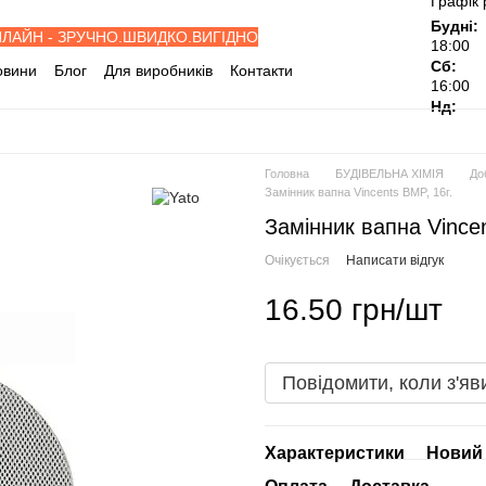
Графік 
Будні:
НЛАЙН - ЗРУЧНО.ШВИДКО.ВИГІДНО
18:00
Сб:
овини
Блог
Для виробників
Контакти
16:00
івельні об'єкти
Дилерам
Нд:
ослуги
Відгуки про магазин
Головна
БУДІВЕЛЬНА ХІМІЯ
До
Замінник вапна Vincents BMP, 16г.
Замінник вапна Vincen
Очікується
Написати відгук
16.50 грн/шт
Повідомити, коли з'яв
Характеристики
Новий 