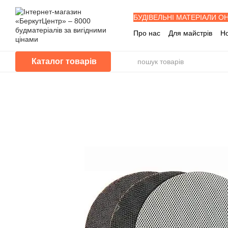
Перейти до основного контенту
БУДІВЕЛЬНІ МАТЕРІАЛИ О
Про нас
Для майстрів
Н
Знижка забудовника
Буд
Програма лояльності
П
Каталог товарів
Питання - Відповіді