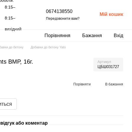
роботи:
8:15–
0674138550
Мій кошик
8:15–
Передзвонити вам?
вихідний
Порівняння
Бажання
Вхід
бавки до бетону
Добавки до бетону Yato
ts BMP, 16г.
Артикул
ЦБШ031727
Порівняти
В бажання
иться
відгук або коментар