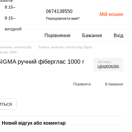
роботи:
8:15–
0674138550
Мій кошик
8:15–
Передзвонити вам?
вихідний
Порівняння
Бажання
Вхід
молотки, плоскогубці
Зубила, молотки, плоскогубці Sigma
глас 1000 г
IGMA ручний фіберглас 1000 г
Артикул
ЦБШ026265
Порівняти
В бажання
иться
Новий відгук або коментар