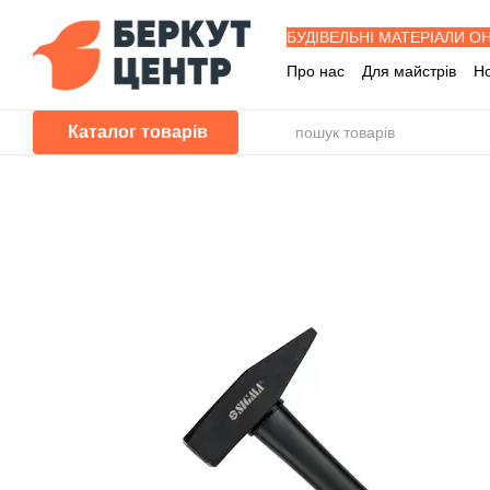
Перейти до основного контенту
БУДІВЕЛЬНІ МАТЕРІАЛИ О
Про нас
Для майстрів
Н
Знижка забудовника
Буд
Програма лояльності
П
Каталог товарів
Питання - Відповіді