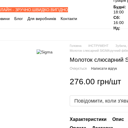
Графік 
Будні:
НЛАЙН - ЗРУЧНО.ШВИДКО.ВИГІДНО
18:00
Сб:
овини
Блог
Для виробників
Контакти
16:00
івельні об'єкти
Дилерам
Нд:
ослуги
Відгуки про магазин
Головна
ІНСТРУМЕНТ
Зубила, 
Молоток слюсарний SIGMA ручний фібер
Молоток слюсарний S
Очікується
Написати відгук
276.00 грн/шт
Повідомити, коли з'яв
Характеристики
Опис