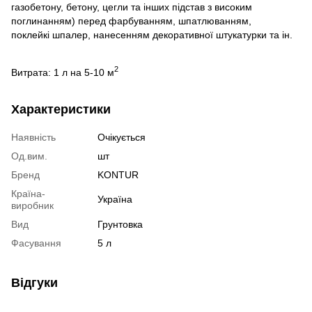
газобетону, бетону, цегли та інших підстав з високим
поглинанням) перед фарбуванням, шпатлюванням,
поклейкі шпалер, нанесенням декоративної штукатурки та ін.
2
Витрата: 1 л на 5-10 м
Характеристики
Наявність
Очікується
Од.вим.
шт
Бренд
KONTUR
Країна-
Україна
виробник
Вид
Грунтовка
Фасування
5 л
Відгуки