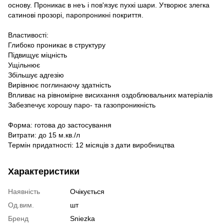
основу. Проникає в неъ і пов'язує пухкі шари. Утворює злегка
сатинові прозорі, паропроникні покриття.
Властивості:
Глибоко проникає в структуру
Підвищує міцність
Ущільнює
Збільшує адгезію
Вирівнює поглинаючу здатність
Впливає на рівномірне висихання оздоблювальних матеріалів
Забезпечує хорошу паро- та газопроникність
Форма: готова до застосування
Витрати: до 15 м.кв./л
Термін придатності: 12 місяців з дати виробництва
Характеристики
Наявність
Очікується
Од.вим.
шт
Бренд
Sniezka