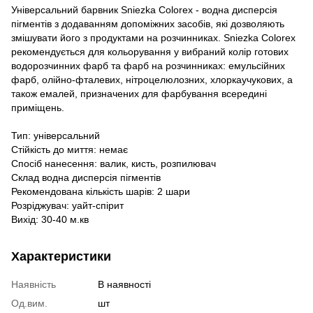
Універсальний барвник Sniezka Colorex - водна дисперсія
пігментів з додаванням допоміжних засобів, які дозволяють
змішувати його з продуктами на розчинниках. Sniezka Colorex
рекомендується для кольорування у вибраний колір готових
водорозчинних фарб та фарб на розчинниках: емульсійних
фарб, олійно-фталевих, нітроцелюлозних, хлоркаучукових, а
також емалей, призначених для фарбування всередині
приміщень.
Тип: універсальний
Стійкість до миття: немає
Спосіб нанесення: валик, кисть, розпилювач
Склад водна дисперсія пігментів
Рекомендована кількість шарів: 2 шари
Розріджувач: уайт-спірит
Вихід: 30-40 м.кв
Характеристики
Наявність
В наявності
Од.вим.
шт