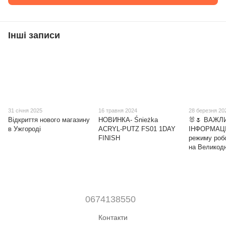
Інші записи
31 січня 2025
16 травня 2024
28 березня 20
Відкриття нового магазину
НОВИНКА- Śnieżka
🐰🌷 ВАЖЛ
в Ужгороді
ACRYL-PUTZ FS01 1DAY
ІНФОРМАЦІ
FINISH
режиму роб
на Великодн
0674138550
Контакти