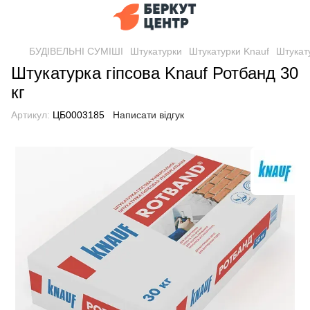
БУДІВЕЛЬНІ СУМІШІ
Штукатурки
Штукатурки Knauf
Штукату
Штукатурка гіпсова Knauf Ротбанд 30
кг
Артикул:
ЦБ0003185
Написати відгук