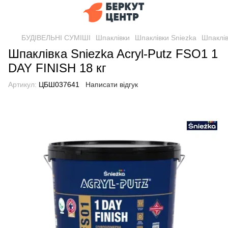
БУДІВЕЛЬНІ СУМІШІ
Шпаклівки
Шпаклівки Sniezka
Шпаклів
Шпаклівка Sniezka Acryl-Putz FSO1 1
DAY FINISH 18 кг
Артикул:
ЦБШ037641
Написати відгук