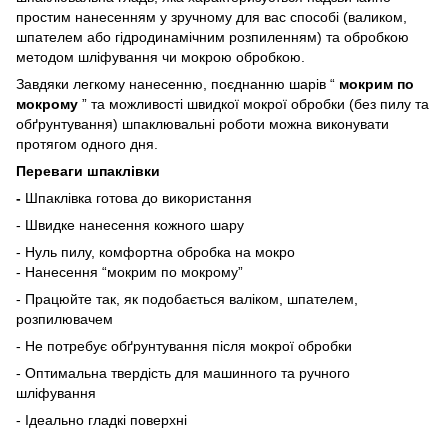
простим нанесенням у зручному для вас способі (валиком,
шпателем або гідродинамічним розпиленням) та обробкою
методом шліфування чи мокрою обробкою.
Завдяки легкому нанесенню, поєднанню шарів “
мокрим по
мокрому
” та можливості швидкої мокрої обробки (без пилу та
обґрунтування) шпаклювальні роботи можна виконувати
протягом одного дня.
Переваги шпаклівки
-
Шпаклівка готова до використання
- Швидке нанесення кожного шару
- Нуль пилу, комфортна обробка на мокро
- Нанесення “мокрим по мокрому”
- Працюйте так, як подобається валіком, шпателем,
розпилювачем
- Не потребує обґрунтування після мокрої обробки
- Оптимальна твердість для машинного та ручного
шліфування
- Ідеально гладкі поверхні