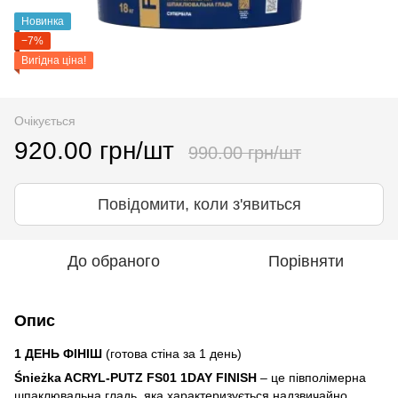
Новинка
−7%
Вигідна ціна!
Очікується
920.00 грн/шт
990.00 грн/шт
Повідомити, коли з'явиться
До обраного
Порівняти
Опис
1 ДЕНЬ ФІНІШ
(готова стіна за 1 день)
Śnieżka ACRYL-PUTZ FS01 1DAY FINISH
– це півполімерна
шпаклювальна гладь, яка характеризується надзвичайно