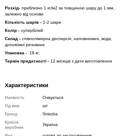
Розхід-
приблизно 1 кг/м2 за товщиною шару до 1 мм,
залежно від основи
Кількість шарів -
1-2 шари
Колір -
супербілий
Склад -
співполімерна дисперсія, наповнювачі, вода,
допоміжні речовини
Упаковка -
18 кг;
Термін придатності -
12 місяців з дати виготовлення
Характеристики
Наявність
Очікується
Од.вим.
шт
Бренд
Sniezka
Країна-
Україна
виробник
Вид
готова до застосуванння