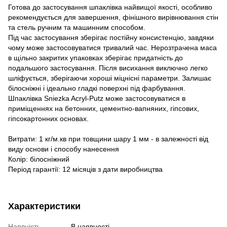
Готова до застосування шпаклівка найвищої якості, особливо
рекомендується для завершення, фінішного вирівнювання стін
та стель ручним та машинним способом.
Під час застосування зберігає постійну консистенцію, завдяки
чому може застосовуватися тривалий час. Нерозтрачена маса
в щільно закритих упаковках зберігає придатність до
подальшого застосування. Після висихання виключно легко
шліфується, зберігаючи хороші міцнісні параметри. Залишає
білосніжні і ідеально гладкі поверхні під фарбування.
Шпаклівка Sniezka Acryl-Putz може застосовуватися в
приміщеннях на бетонних, цементно-вапняних, гіпсових,
гіпсокартонних основах.
Витрати: 1 кг/м.кв при товщини шару 1 мм - в залежності від
виду основи і способу нанесення
Колір: білосніжний
Період гарантії: 12 місяців з дати виробництва
Характеристики
Наявність
В наявності