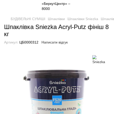
БУДІВЕЛЬНІ СУМІШІ
Шпаклівки
Шпаклівки Sniezka
Шпаклів
Шпаклівка Sniezka Acryl-Putz фініш 8
кг
Артикул:
ЦБ0000312
Написати відгук