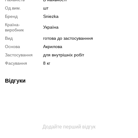
Од.вим.
шт
Бренд
Sniezka
Країна-
Україна
виробник
Вид
готова до застосуванння
Основа
Акрилова
Застосування
для внутрішніх робіт
Фасування
8 кг
Відгуки
Додайте перший відгук