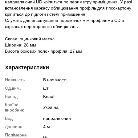
направляючий UD кріпиться по периметру приміщення. У разі
встановлення каркасу облицювання профіль для гіпсокартону
кріпиться до підлоги і стелі приміщення.
Служить для влаштування перемичок між профілями СD в
каркасах перегородок і облицювань.
Склад: оцинковий метал
Ширина: 28 мм
Висота бокових полок профіля: 27 мм
Характеристики
Наявність
В наявності
Од.вим.
шт
Бренд
Knauf
Країна-
Україна
виробник
Вид
напраляючий
Довжина
4 м
Полімерне
Ні