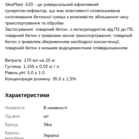
SikaPlast -520 - це універсальний ефективний
суперпластифікатор, що має властивості сповільнювача
схоплювання бетонної суміші з можливістю збільшення часу
транспортування та обробки.
Застосування: товарний бетон, з легкоукладністю від П2 до П5;
товарний бетон з тривалим часом транспортування; товарний
бетон з тривалим збереженням необхідної консистенції;
товарний бетон з низьким водоцементним співвідношенням.
Витрати: 170 мл на 25 кг
Густина: 1,155 ± 0,02 кг / л
Рівень рН: 5,0 ± 1.0
Концентрація розчину: 35,0 ± 1,5%
Характеристики
Наявність
В наявності
Од.вим.
шт
Бренд
Sika
Країна-
Україна
виробник