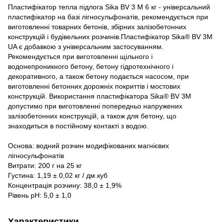
Пластифікатор тепла підлога Sika BV 3 M 6 кг - універсальний
пластифікатор на базі лігносульфонатів, рекомендується при
виготовленні товарних бетонів, збірних залізобетонних
конструкцій і будівельних розчинів.Пластифікатор Sika® BV 3M
UA є добавкою з універсальним застосуванням.
Рекомендується при виготовленні щільного і
водонепроникного бетону, бетону гідротехнічного і
декоративного, а також бетону подається насосом, при
виготовленні бетонних дорожніх покриттів і мостових
конструкцій. Використання пластифікатора Sika® BV 3M
допустимо при виготовленні попередньо напружених
залізобетонних конструкцій, а також для бетону, що
знаходиться в постійному контакті з водою.
Основа: водний розчин модифікованих магнієвих
лігносульфонатів
Витрати: 200 г на 25 кг
Густина: 1,19 ± 0,02 кг / дм.куб
Концентрація розчину: 38,0 ± 1,9%
Рівень рН: 5,0 ± 1,0
Характеристики