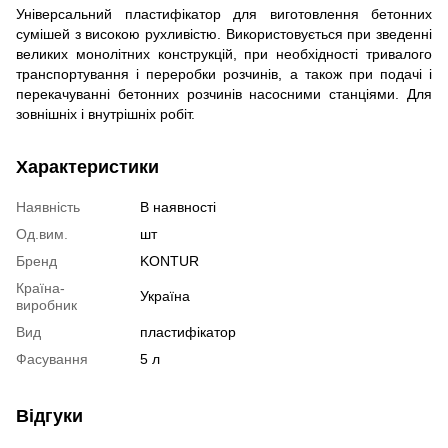
Універсальний пластифікатор для виготовлення бетонних
сумішей з високою рухливістю. Використовується при зведенні
великих монолітних конструкцій, при необхідності тривалого
транспортування і переробки розчинів, а також при подачі і
перекачуванн
і
бетонних розчинів насосними станціями. Для
зовнішніх і внутрішніх робіт.
Характеристики
Наявність
В наявності
Од.вим.
шт
Бренд
KONTUR
Країна-
Україна
виробник
Вид
пластифікатор
Фасування
5 л
Відгуки