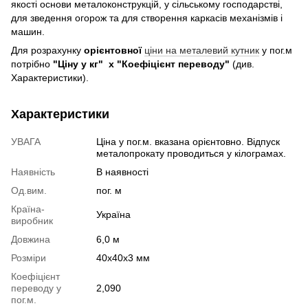
якості основи металоконструкцій, у сільському господарстві,
для зведення огорож та для створення каркасів механізмів і
машин.
Для розрахунку
орієнтовної
ціни на металевий кутник
у пог.м
потрібно
"Ціну у кг" х "Коефіцієнт переводу"
(див.
Характеристики).
Характеристики
УВАГА
Ціна у пог.м. вказана орієнтовно. Відпуск
металопрокату проводиться у кілограмах.
Наявність
В наявності
Од.вим.
пог. м
Країна-
Україна
виробник
Довжина
6,0 м
Розміри
40х40х3 мм
Коефіцієнт
переводу у
2,090
пог.м.