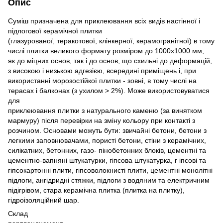
Опис
Суміш призначена для приклеювання всіх видів настінної і
підлогової керамічної плитки
(глазурованої, теракотової, клінкерної, керамогранітної) в тому
числі плитки великого формату розміром до 1000х1000 мм,
як до міцних основ, так і до основ, що схильні до деформацій,
з високою і низькою адгезією, всередині приміщень і, при
використанні морозостійкої плитки - зовні, в тому числі на
терасах і балконах (з ухилом > 2%). Може використовуватися
для
приклеювання плитки з натурального каменю (за винятком
мармуру) після перевірки на зміну кольору при контакті з
розчином. Основами можуть бути: звичайні бетони, бетони з
легкими заповнювачами, пористі бетони, стіни з керамічних,
силікатних, бетонних, газо- пінобетонних блоків, цементні та
цементно-вапняні штукатурки, гіпсова штукатурка, г іпсові та
гіпсокартонні плити, гіпсоволокнисті плити, цементні монолітні
підлоги, ангідридні стяжки, підлоги з водяним та електричним
підігрівом, стара керамічна плитка (плитка на плитку),
гідроізоляційний шар.
Склад