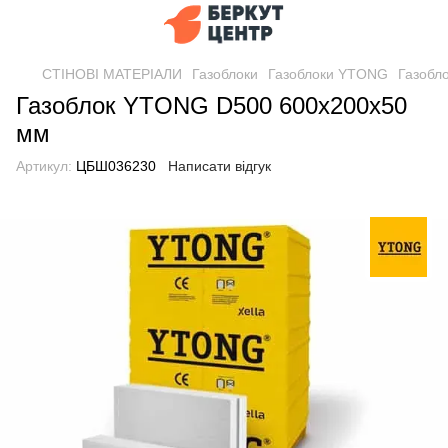
СТІНОВІ МАТЕРІАЛИ
Газоблоки
Газоблоки YTONG
Газобл
Газоблок YTONG D500 600х200х50
мм
Артикул:
ЦБШ036230
Написати відгук