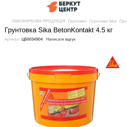
ЛАКОФАРБОВА ПРОДУКЦІЯ
Грунтовки
Грунтовки Sika
Грун
Грунтовка Sika BetonKontakt 4.5 кг
Артикул:
ЦБ0034904
Написати відгук