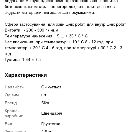
додаванням крупнодисперсійного заповнювача. Пропитка
бетоноконтактом стелі, перегородок, стін, плит дозволяє
з'єднати матеріали, які здаються несумісними.
Сфера застосування: для зовнішніх робіт, для внутрішніх робіт
Витрати: ~ 200 - 300 г / кв.м
Температура нанесення: +5 ... + 35 ° С ° С
Час висихання: при температурі + 10 ° C 8 - 12 год, при
температурі + 20 ° C 4 - 6 год, при температурі + 30 ° C 2 - 3
год
Густина: 1,44 кг / л
Характеристики
Наявність
Очікується
Од.вим.
шт
Бренд
Sika
Країна-
Швейцарія
виробник
Вид
Грунтовка
Фасування
4,5 кг