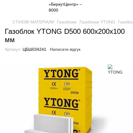
СТІНОВІ МАТЕРІАЛИ
Газоблоки
Газоблоки YTONG
Газобл
Газоблок YTONG D500 600х200х100
мм
Артикул:
ЦБШ034241
Написати відгук