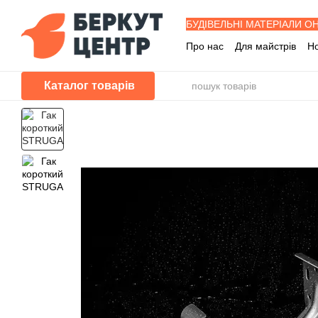
Перейти до основного контенту
БУДІВЕЛЬНІ МАТЕРІАЛИ О
Про нас
Для майстрів
Н
Знижка забудовника
Буд
Програма лояльності
П
Каталог товарів
Питання - Відповіді