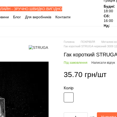
Графік 
Будні:
НЛАЙН - ЗРУЧНО.ШВИДКО.ВИГІДНО
18:00
Сб:
овини
Блог
Для виробників
Контакти
16:00
івельні об'єкти
Дилерам
Нд:
ослуги
Відгуки про магазин
Головна
ПОКРІВЛЯ
Металеві во
Гак короткий STRUGA червоний 3009 1
Гак короткий STRUGA
Під замовлення
Написати відгук
35.70 грн/шт
Колір