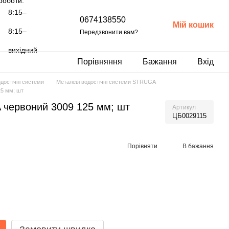
роботи:
8:15–
0674138550
Мій кошик
8:15–
Передзвонити вам?
вихідний
Порівняння
Бажання
Вхід
достічні системи
Металеві водостічні системи STRUGA
25 мм; шт
 червоний 3009 125 мм; шт
Артикул
ЦБ0029115
Порівняти
В бажання