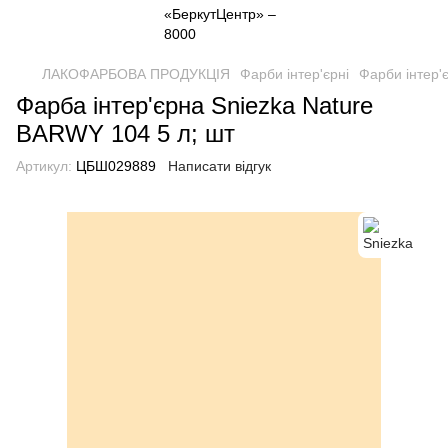
ЛАКОФАРБОВА ПРОДУКЦІЯ
Фарби інтер'єрні
Фарби інтер'є
Фарба інтер'єрна Sniezka Nature
BARWY 104 5 л; шт
Артикул:
ЦБШ029889
Написати відгук