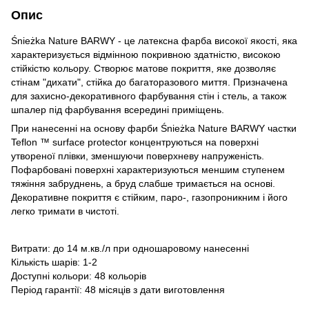
Опис
Śnieżka Nature BARWY - це латексна фарба високої якості, яка
характеризується відмінною покривною здатністю, високою
стійкістю кольору. Створює матове покриття, яке дозволяє
стінам "дихати", стійка до багаторазового миття. Призначена
для захисно-декоративного фарбування стін і стель, а також
шпалер під фарбування всередині приміщень.
При нанесенні на основу фарби Śnieżka Nature BARWY частки
Teflon ™ surface protector концентруються на поверхні
утвореної плівки, зменшуючи поверхневу напруженість.
Пофарбовані поверхні характеризуються меншим ступенем
тяжіння забруднень, а бруд слабше тримається на основі.
Декоративне покриття є стійким, паро-, газопроникним і його
легко тримати в чистоті.
Витрати: до 14 м.кв./л при одношаровому нанесенні
Кількість шарів: 1-2
Доступні кольори: 48 кольорів
Період гарантії: 48 місяців з дати виготовлення