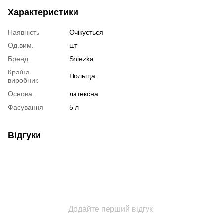
Характеристики
Наявність
Очікується
Од.вим.
шт
Бренд
Sniezka
Країна-
Польща
виробник
Основа
латексна
Фасування
5 л
Відгуки
Додайте перший відгук