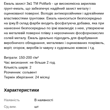
Емаль захист 3в1 ТМ Polifarb - це високоякісна акрилова
грунт-емаль, що забезпечує надійний захист металу і
оцинкованої поверхні. Володіє антикорозійними і адгезійними
властивостями грунтовки. Емаль наноситься безпосередньо
на іржу.В склад фарби входить фосфатуюча добавка, яка при
нанесенні безпосередньо по іржі взаємодіє з нею, утворюючи
на металевій поверхні плівку з нерозчинних фосфорнокислих
солей металу. Емаль ідеально підходить для фарбування
виробничого обладнання, металевих і оцинкованих покрівель,
воріт, огорож, виробів із чавуну з художньою ковкою і т.д.
Витрати: 150-200 г/м²
Час висихання: не більше 2 год.
Кількість шарів: 2
Розчинник: сольвент
Термін зберігання: 24 місяці
Характеристики
Наявність
В наявності
Од.вим.
шт