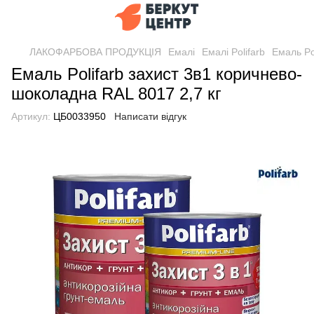
ЛАКОФАРБОВА ПРОДУКЦІЯ
Емалі
Емалі Polifarb
Емаль Po
Емаль Polifarb захист 3в1 коричнево-
шоколадна RAL 8017 2,7 кг
Артикул:
ЦБ0033950
Написати відгук