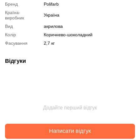
Бренд
Polifarb
Країна-
Україна
виробник
Вид
акрилова
Колір
Коричнево-шоколадний
Фасування
2,7 кг
Відгуки
Додайте перший відгук
Написати відгук