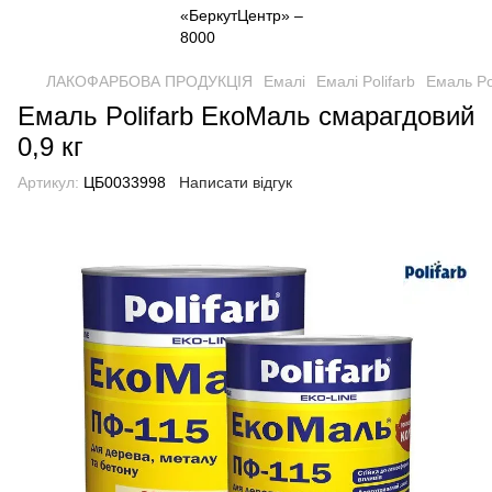
ЛАКОФАРБОВА ПРОДУКЦІЯ
Емалі
Емалі Polifarb
Емаль Po
Емаль Polifarb ЕкоМаль смарагдовий
0,9 кг
Артикул:
ЦБ0033998
Написати відгук