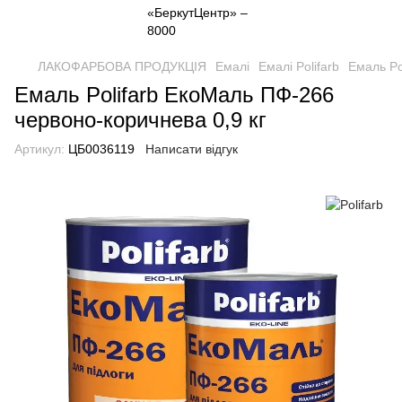
ЛАКОФАРБОВА ПРОДУКЦІЯ
Емалі
Емалі Polifarb
Емаль Po
Емаль Polifarb ЕкоМаль ПФ-266
червоно-коричнева 0,9 кг
Артикул:
ЦБ0036119
Написати відгук