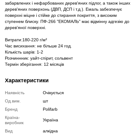
забарвлених і нефарбованих дерев'яних підлог, а також інших
дерев'яних поверхонь (ДВП, ДСП і т.д.). Емаль забезпечує
поверхні міцне і стійке до стирання покриття, з високим
ступенем блиску. ПФ-266 "ЕКОМАЛЬ" має відмінну адгезію до
дерев'яної поверхні.
Витрати:180-220 г/м²
Час висихання: не більше 24 год.
Кількість шарів: 1-2
Розчиннник: уайт-спірит, сольвент
Термін зберігання: 12 місяців
Характеристики
Наявність
Очікується
Од.вим.
шт
Бренд
Polifarb
Країна-
Україна
виробник
Вид
алкідна