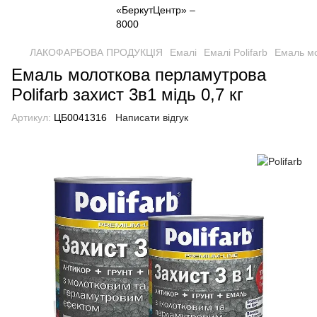
ЛАКОФАРБОВА ПРОДУКЦІЯ
Емалі
Емалі Polifarb
Емаль мо
Емаль молоткова перламутрова
Polifarb захист 3в1 мідь 0,7 кг
Артикул:
ЦБ0041316
Написати відгук