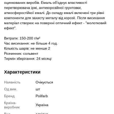
оцинкованих виробів. Емаль об'єднує властивості
перетворювача іржі, антикорозійної грунтовки,
атмосферостійкої емалі. До складу емалі включені три рівні
компоненти для захисту металу від корозії. Після висихання
матеріал створює на поверхні оптичний ефект - "молотковий
ефект".
Витрати: 150-200 г/м²
Час висихання: не більше 4 год.
Кількість шарів: не менше 2
Розчинник: сольвент
Термін зберігання: 24 місяці
Характеристики
Наявність
Очікується
Од.вим.
шт
Бренд
Polifarb
Країна-
Україна
виробник
Вид
алкідна