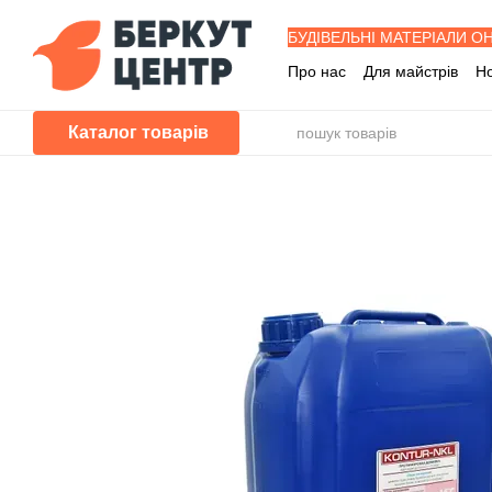
Перейти до основного контенту
БУДІВЕЛЬНІ МАТЕРІАЛИ О
Про нас
Для майстрів
Н
Знижка забудовника
Буд
Програма лояльності
П
Каталог товарів
Питання - Відповіді