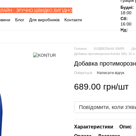
Графік 
Будні:
НЛАЙН - ЗРУЧНО.ШВИДКО.ВИГІДНО
18:00
Сб:
овини
Блог
Для виробників
Контакти
16:00
івельні об'єкти
Дилерам
Нд:
ослуги
Відгуки про магазин
Головна
БУДІВЕЛЬНА ХІМІЯ
До
Добавка протиморозна Kontur NKL 10 л
Добавка протиморозн
Очікується
Написати відгук
689.00 грн/шт
Повідомити, коли з'яв
Характеристики
Опис