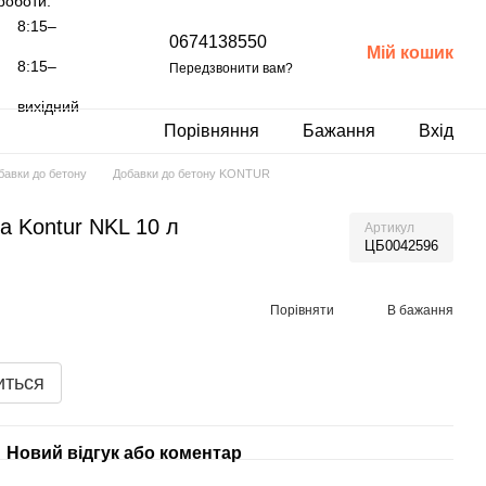
роботи:
8:15–
0674138550
Мій кошик
8:15–
Передзвонити вам?
вихідний
Порівняння
Бажання
Вхід
бавки до бетону
Добавки до бетону KONTUR
а Kontur NKL 10 л
Артикул
ЦБ0042596
Порівняти
В бажання
иться
Новий відгук або коментар