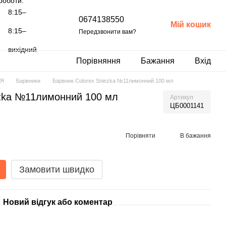
роботи:
8:15–
0674138550
Мій кошик
8:15–
Передзвонити вам?
вихідний
Порівняння
Бажання
Вхід
ІЯ
Барвники
Барвник Colorex Sniezka №11лимонний 100 мл
ezka №11лимонний 100 мл
Артикул
ЦБ0001141
Порівняти
В бажання
Замовити швидко
Новий відгук або коментар