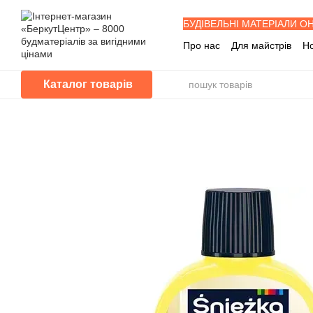
Перейти до основного контенту
БУДІВЕЛЬНІ МАТЕРІАЛИ О
Про нас
Для майстрів
Н
Знижка забудовника
Буд
Програма лояльності
П
Каталог товарів
Питання - Відповіді