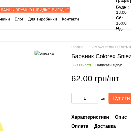
Графік 
Будні:
НЛАЙН - ЗРУЧНО.ШВИДКО.ВИГІДНО
18:00
Сб:
овини
Блог
Для виробників
Контакти
16:00
івельні об'єкти
Дилерам
Нд:
ослуги
Відгуки про магазин
Головна
ЛАКОФАРБОВА ПРОДУКЦ
Барвник Colorex Sni
В наявності
Написати відгук
62.00 грн/шт
Купити
шт
Характеристики
Опис
Оплата
Доставка