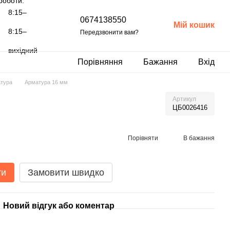
роботи:
8:15–
0674138550
Мій кошик
8:15–
Передзвонити вам?
вихідний
Порівняння
Бажання
Вхід
тура
Арматура 16 мм
Артикул
ЦБ0026416
Порівняти
В бажання
ти
Замовити швидко
Новий відгук або коментар