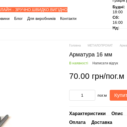
Графік 
Будні:
НЛАЙН - ЗРУЧНО.ШВИДКО.ВИГІДНО
18:00
Сб:
овини
Блог
Для виробників
Контакти
16:00
івельні об'єкти
Дилерам
Нд:
ослуги
Відгуки про магазин
Головна
МЕТАЛОПРОКАТ
Арма
Арматура 16 мм
В наявності
Написати відгук
70.00 грн/пог.м
Купи
пог.м
Характеристики
Опис
Оплата
Доставка