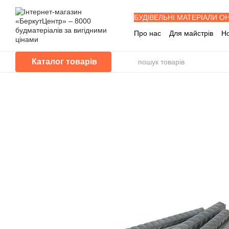
Перейти до основного контенту
БУДІВЕЛЬНІ МАТЕРІАЛИ О
Про нас
Для майстрів
Н
Знижка забудовника
Буд
Програма лояльності
П
Каталог товарів
Питання - Відповіді