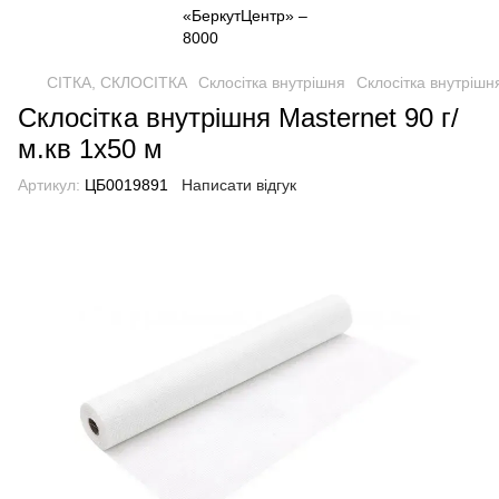
СІТКА, СКЛОСІТКА
Склосітка внутрішня
Склосітка внутрішн
Склосітка внутрішня Masternet 90 г/
м.кв 1х50 м
Артикул:
ЦБ0019891
Написати відгук