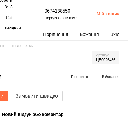
роботи:
8:15–
0674138550
Мій кошик
8:15–
Передзвонити вам?
вихідний
Порівняння
Бажання
Вхід
лер
Швелер 100 мм
Артикул
ЦБ0026486
м
Порівняти
В бажання
ти
Замовити швидко
Новий відгук або коментар