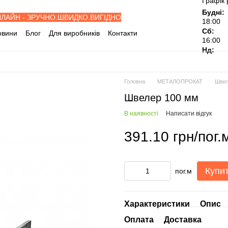
Графік 
Будні:
НЛАЙН - ЗРУЧНО.ШВИДКО.ВИГІДНО
18:00
Сб:
овини
Блог
Для виробників
Контакти
16:00
івельні об'єкти
Дилерам
Нд:
ослуги
Відгуки про магазин
Головна
МЕТАЛОПРОКАТ
Шве
Швелер 100 мм
В наявності
Написати відгук
391.10 грн/пог.
Купи
пог.м
Характеристики
Опис
Оплата
Доставка